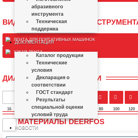
абразивного
инструмента
ВИДЫ АБРАЗИВНОГО ИНСТРУМЕНТ
Техническая
поддержка
ЛЕНТА ДЛЯ ПОРТАТИВНЫХ МАШИНОК
ДОКУМЕНТАЦИЯ
УЗКАЯ ЛЕНТА
Каталог продукции
Технические
условия
ДИАПАЗОН ЗЕРНИСТОСТИ
Декларация о
соответствии
ГОСТ стандарт
Результаты
специальной оценки
16
24
36
40
50
60
80
100
120
условий труда
МАТЕРИАЛЫ DEERFOS
НОВОСТИ
4000