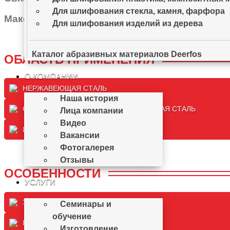
Для шлифования стекла, камня, фарфора
Максимальная ширина рулона:
1380 мм.
Для шлифования изделий из дерева
Каталог абразивных материалов Deerfos
ОБЛАСТЬ ПРИМЕНЕНИЯ
О КОМПАНИИ
НЕРЖАВЕЮЩАЯ СТАЛЬ
Наша история
СПЕЦИАЛЬНАЯ, ВЫСОКОЛЕГИРОВАННАЯ СТАЛЬ
Лица компании
Видео
ИЗДЕЛИЯ ИЗ ДЕРЕВА
Вакансии
Фотогалерея
Отзывы
ОСОБЕННОСТИ
УСЛУГИ
ЗАЩИТА ОТ ПРИЖОГОВ
Семинары и
обучение
ВОДОСТОЙКОСТЬ
Изготовление