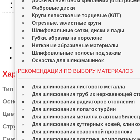
Диски на винтовом креплении (быстросм
Deerfos
PZ628
Фибровые диски
Круги лепестковые торцевые (КЛТ)
Отрезные, зачистные круги
Шлифовальные сетки, диски и пады
Губки, абразив на поролоне
Нетканые абразивные материалы
Шлифовальные полосы под зажим
Оснастка для шлифмашинок
РЕКОМЕНДАЦИИ ПО ВЫБОРУ МАТЕРИАЛОВ
Характеристики
Для шлифования листового металла
Тип зерна:
Циркониевый корунд
Для шлифования труб из нержавеющей ст
Основа:
Для Р24-60 полиэстер плотности YY
Для шлифования радиаторов отопления
Для шлифования лопаток турбин
Цвет:
Темно-зеленый
Для шлифования металла в автомобилест
Для шлифования куттерных ножей, клинк
Структура нанесения зерна:
Закрытая
Для шлифования сварочной проволоки
Связующее вещество:
Cмола / смола
Для шлифования пластика, композитных 