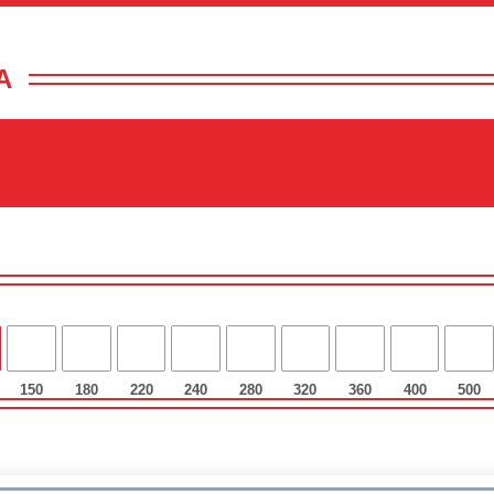
А
150
180
220
240
280
320
360
400
500